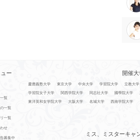
ニュー
開催大
慶應義塾大学
東京大学
中央大学
学習院大学
立教大学
学習院女子大学
関西学院大学
同志社大学
國學院大学
一覧
東洋英和女学院大学
大阪大学
名城大学
西南学院大学
の一覧
リ一覧
わせ
ミス、ミスターキャ
告募集中