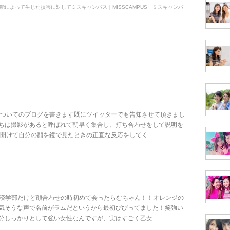
り、この機能によって生じた損害に対してミスキャンパス｜MISSCAMPUS ミスキャンパ
についてのブログを書きます既にツイッターでも告知させて頂きまし
ちは撮影があると呼ばれて朝早く集合し、打ち合わせをして説明を
を開けて自分の顔を鏡で見たときの正直な反応をしてく…
経済学部だけど顔合わせの時初めて会ったらむちゃん！！オレンジの
気そうな声で名前がラムだというから最初びびってました！笑強い
分しっかりとして強い女性なんですが、実はすごく乙女…