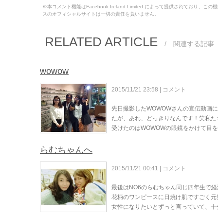
※本コメント機能はFacebook Ireland Limited によって提供されてお
スのオフィシャルサイトは一切の責任を負いません。
RELATED ARTICLE
/ 関連する記事
wowow
2015/11/21 23:58 |
コメント
先日撮影したWOWOWさんの宣伝動画
たが、あれ、どっきりなんです！笑私た
受けたのはWOWOWの眼鏡をかけて目
らむちゃんへ
2015/11/21 00:41 |
コメント
最後はNO6のらむちゃん同じ四年生で
花柄のワンピースに日焼け肌ですごく元
女性になりたいとずっと言っていて、十