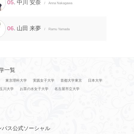
05
. 中川 安奈
/ Anna Nakagawa
06
. 山田 来夢
/ Ramu Yamada
学一覧
東京理科大学
実践女子大学
首都大学東京
日本大学
玉川大学
お茶の水女子大学
名古屋市立大学
ンパス公式ソーシャル