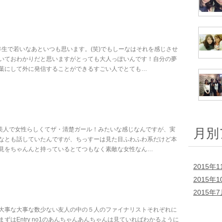
年生で若いなあといつも思います。(笑)でもしーなはそれを感じさせ
いておわかりだと思いますがとっても大人っぽいんです！自分の夢
葉にして外に発信することができるすごい人でとても…
超美人で女性らしくてザ・清楚ガール！みたいな感じなんですが、実
月別
なとも話していたんですが、ちっすーは見た目ふわふわ系だけど本
見をちゃんんと持っているとてつもなく素敵な女性なん…
2015年1
2015年1
2015年
大事な大事な数少ない友人の中の５人のファイナリストそれぞれに
はEntry no1のあんちゃんあんちゃんは見ていればわかるように