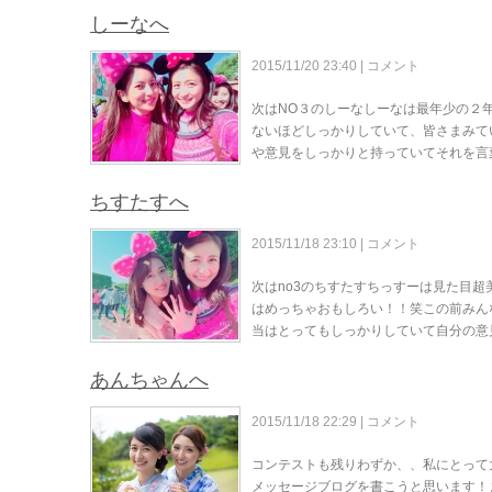
しーなへ
2015/11/20 23:40 |
コメント
次はNO３のしーなしーなは最年少の２
ないほどしっかりしていて、皆さまみて
や意見をしっかりと持っていてそれを言
ちすたすへ
2015/11/18 23:10 |
コメント
次はno3のちすたすちっすーは見た目
はめっちゃおもしろい！！笑この前みん
当はとってもしっかりしていて自分の意
あんちゃんへ
2015/11/18 22:29 |
コメント
コンテストも残りわずか、、私にとって
メッセージブログを書こうと思います！まず