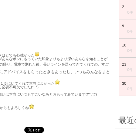
2
0件
9
0件
16
0件
きはとても心強かった
があんなポンにもっていた印象よりもより深いあんなを知ることが
の帰り、電車で別れた後、長いラインを送ってきてくれての、すご
23
0件
にアドバイスをもらったときもあったし、いつもみんなをまと
K１５にいてくれて本当によかった
30
要不可欠でした(*_*)
0件
は本当にいつもすごいなあとおもってみています(#^.^#)
これからもよろしくね
最近