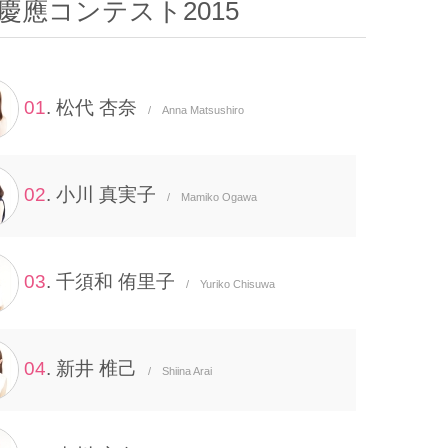
慶應コンテスト2015
01
. 松代 杏奈
/ Anna Matsushiro
02
. 小川 真実子
/ Mamiko Ogawa
03
. 千須和 侑里子
/ Yuriko Chisuwa
04
. 新井 椎己
/ Shiina Arai