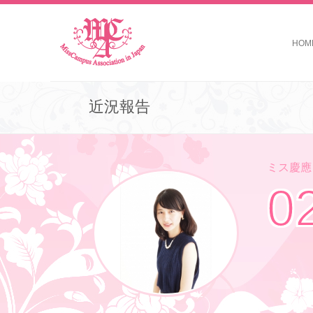
HOM
近況報告
ミス慶應コ
0