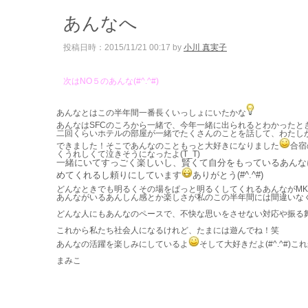
あんなへ
投稿日時：2015/11/21 00:17 by
小川 真実子
次はNO５のあんな(#^.^#)
あんなとはこの半年間一番長くいっしょにいたかな
あんなはSFCのころから一緒で、今年一緒に出られるとわかったと
二回くらいホテルの部屋が一緒でたくさんのことを話して、わたし
できました！そこであんなのこともっと大好きになりました
合宿
くうれしくて泣きそうになったよ(T_T)
一緒にいてすっごく楽しいし、賢くて自分をもっているあんな
めてくれるし頼りにしています
ありがとう(#^.^#)
どんなときでも明るくその場をぱっと明るくしてくれるあんながM
あんながいるあんしん感とか楽しさが私のこの半年間には間違いなく必
どんな人にもあんなのペースで、不快な思いをさせない対応や振る舞い
これから私たち社会人になるけれど、たまには遊んでね！笑
あんなの活躍を楽しみにしているよ
そして大好きだよ(#^.^#)
まみこ