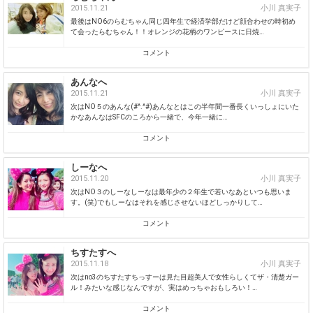
2015.11.21
小川 真実子
最後はNO6のらむちゃん同じ四年生で経済学部だけど顔合わせの時初め
て会ったらむちゃん！！オレンジの花柄のワンピースに日焼…
コメント
あんなへ
2015.11.21
小川 真実子
次はNO５のあんな(#^.^#)あんなとはこの半年間一番長くいっしょにいた
かなあんなはSFCのころから一緒で、今年一緒に…
コメント
しーなへ
2015.11.20
小川 真実子
次はNO３のしーなしーなは最年少の２年生で若いなあといつも思いま
す。(笑)でもしーなはそれを感じさせないほどしっかりして…
コメント
ちすたすへ
2015.11.18
小川 真実子
次はno3のちすたすちっすーは見た目超美人で女性らしくてザ・清楚ガー
ル！みたいな感じなんですが、実はめっちゃおもしろい！…
コメント