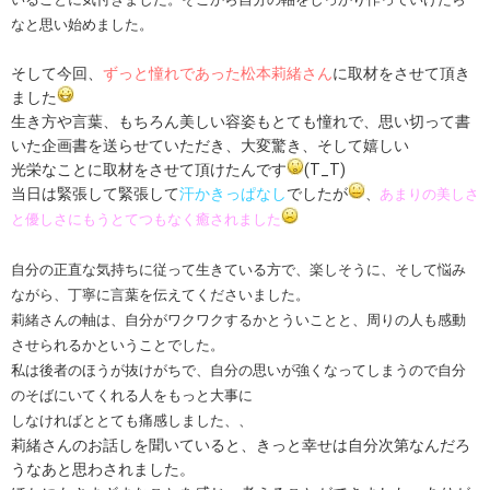
なと思い始めました。
そして今回、
ずっと憧れであった松本莉緒さん
に取材をさせて頂き
ました
生き方や言葉、もちろん美しい容姿もとても憧れで、思い切って書
いた企画書を送らせていただき、大変驚き、そして嬉しい
光栄なことに取材をさせて頂けたんです
(T_T)
当日は緊張して緊張して
汗かきっぱなし
でしたが
、
あまりの美しさ
と優しさにもうとてつもなく癒されました
自分の正直な気持ちに従って生きている方で、楽しそうに、そして悩み
ながら、丁寧に言葉を伝えてくださいました。
莉緒さんの軸は、自分がワクワクするかとういことと、周りの人も感動
させられるかということでした。
私は後者のほうが抜けがちで、自分の思いが強くなってしまうので自分
のそばにいてくれる人をもっと大事に
しなければととても痛感しました、、
莉緒さんのお話しを聞いていると、きっと幸せは自分次第なんだろ
うなあと思わされました。