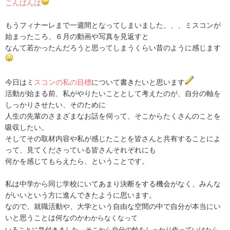
こんばんは
もうフィナーレまで一週間となってしまいました、、、ミスコンが
始まったころ、６月の動画や写真を見返すと
なんて若かったんだろうと思ってしまうくらい昔のように感じます
今日はミ
スコンの私の目標
について書きたいと思います
活動が始まる前、私がやりたいこととして考えたのが、自分の軸を
しっかりさせたい、そのために
人生の先輩のさまざまなお話を伺って、そこからたくさんのことを
吸収したい。
そしてその取材内容や私が感じたことを皆さんと共有することによ
って、見てくださっている皆さんそれぞれにも
何かを感じてもらえたら、ということです。
私は中学から同じ学校にいてあまり決断をする機会がなく、みんな
がいいという方に進んできたように思います。
なので、就職活動や、大学という自由な空間の中で自分が本当にい
いと思うことは何なのか
わからなくなって
いることに気付きました。そこから自分の軸をしっかり作っていけたら