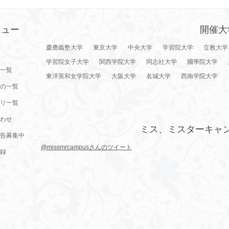
ニュー
開催大
慶應義塾大学
東京大学
中央大学
学習院大学
立教大学
学習院女子大学
関西学院大学
同志社大学
國學院大学
一覧
東洋英和女学院大学
大阪大学
名城大学
西南学院大学
の一覧
リ一覧
わせ
ミス、ミスターキャ
告募集中
@missmrcampusさんのツイート
録