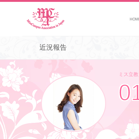
HOM
近況報告
ミス立教コ
0