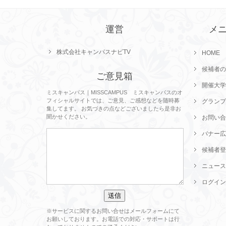
運営
メ
株式会社キャンパスナビTV
HOME
候補者の
ご意見箱
開催大学
ミスキャンパス｜MISSCAMPUS ミスキャンパスのオ
フィシャルサイトでは、ご意見、ご感想などを随時募
グランプ
集してます。 お気づきの点などございましたら是非お
聞かせください。
お問い合
バナー広
候補者登
ニュース
ログイン
※サービスに関するお問い合せはメールフォームにて
お願いしております。お電話での対応・サポートは行