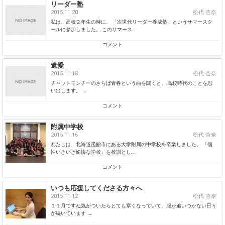
リーダー塾
2015.11.20
松代 杏奈
私は、高校２年生の時に、 「次世代リーダー養成塾」というサマースク
ールに参加しました。 このサマース…
コメント
遺愛
2015.11.18
松代 杏奈
チャットモンチーのさらば青春という曲を聞くと、 高校時代のことを思
い出します。 …
コメント
附属中学校
2015.11.16
松代 杏奈
わたしは、北海道函館市にある大学附属の中学校を卒業しました。 「個
性いきいき愉快な学校」を校訓とし…
コメント
いつも応援してくださる方々へ
2015.11.12
松代 杏奈
１１月ですね気がついたらとても寒くなっていて、服が追いつかない日々
が続いています …