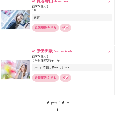
長谷麻由
Mayu Hase
05.
西南学院大学
1年
笑顔
近況報告を見る
投票
伊勢田鼓
Tsuzumi Iseda
06.
西南学院大学
文学部外国語学科 1年
いつも笑顔を絶やしません！
近況報告を見る
投票
6
1-6
件中
件
1