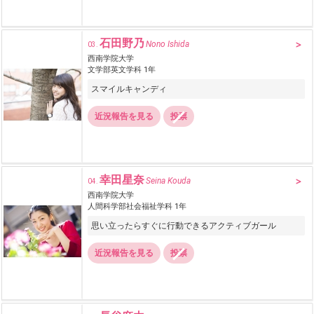
石田野乃
Nono Ishida
03.
西南学院大学
文学部英文学科 1年
スマイルキャンディ
近況報告を見る
投票
幸田星奈
Seina Kouda
04.
西南学院大学
人間科学部社会福祉学科 1年
思い立ったらすぐに行動できるアクティブガール
近況報告を見る
投票