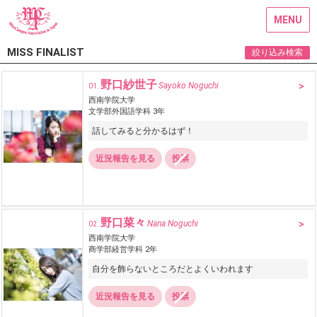
MENU
MISS FINALIST
絞り込み検索
野口紗世子
Sayoko Noguchi
01.
西南学院大学
文学部外国語学科 3年
話してみると分かるはず！
近況報告を見る
投票
野口菜々
Nana Noguchi
02.
西南学院大学
商学部経営学科 2年
自分を飾らないところだとよくいわれます
近況報告を見る
投票