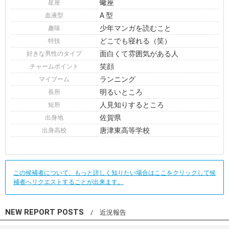
蠍座
星座
A 型
血液型
少年マンガを読むこと
趣味
どこでも寝れる（笑）
特技
面白くて雰囲気がある人
好きな男性のタイプ
笑顔
チャームポイント
ランニング
マイブーム
明るいところ
長所
人見知りするところ
短所
佐賀県
出身地
唐津東高等学校
出身高校
この候補者について、もっと詳しく知りたい場合はここをクリックして候
補者へリクエストすることが出来ます。
NEW REPORT POSTS
/ 近況報告