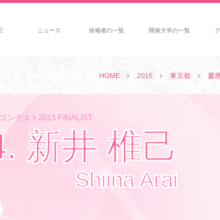
E
ニュース
候補者の一覧
開催大学の一覧
HOME
2015
東京都
慶
ンテスト2015 FINALIST
4. 新井 椎己
Shiina Arai