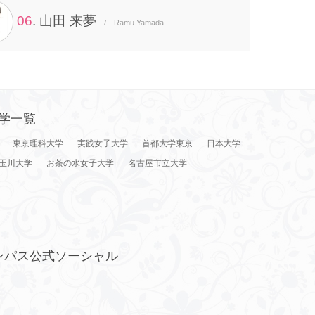
06
. 山田 来夢
/ Ramu Yamada
学一覧
東京理科大学
実践女子大学
首都大学東京
日本大学
玉川大学
お茶の水女子大学
名古屋市立大学
ンパス公式ソーシャル