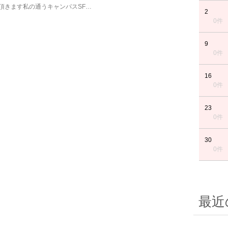
頂きます私の通うキャンパスSF…
2
0件
9
0件
16
0件
23
0件
30
0件
最近