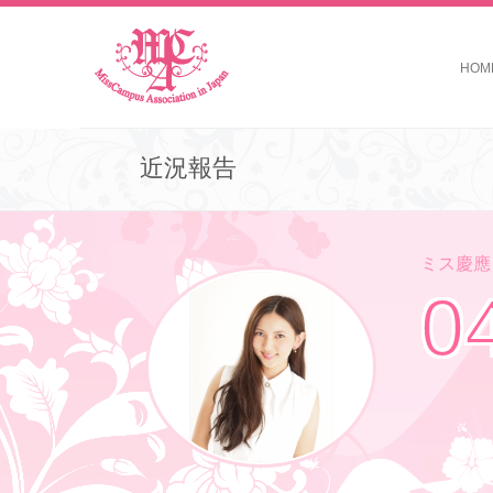
HOM
近況報告
ミス慶應コ
0