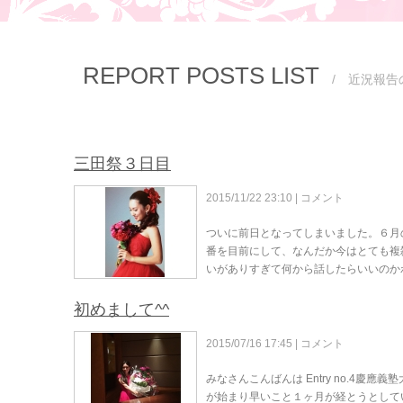
REPORT POSTS LIST
/ 近況報告
三田祭３日目
2015/11/22 23:10 |
コメント
ついに前日となってしまいました。６月の
番を目前にして、なんだか今はとても複
いがありすぎて何から話したらいいのか
初めまして^^
2015/07/16 17:45 |
コメント
みなさんこんばんは Entry no.4
が始まり早いこと１ヶ月が経とうとして