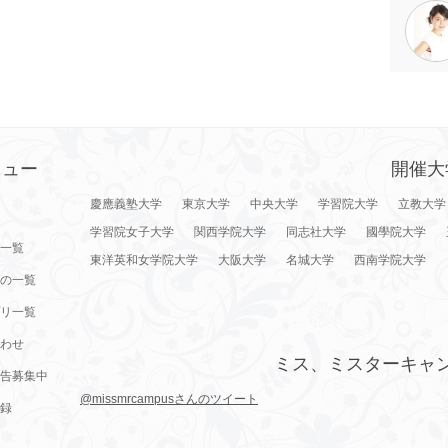
ニュー
開催大
慶應義塾大学
東京大学
中央大学
学習院大学
立教大学
学習院女子大学
関西学院大学
同志社大学
國學院大学
一覧
東洋英和女学院大学
大阪大学
名城大学
西南学院大学
の一覧
リ一覧
わせ
ミス、ミスターキャ
告募集中
@missmrcampusさんのツイート
録