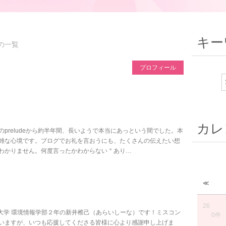
キー
の一覧
プロフィール
カレ
preludeから約半年間、長いようで本当にあっという間でした。本
雑な心境です。ブログでお礼を言おうにも、たくさんの伝えたい想
わかりません。何度言ったかわからない＂あり…
≪
26
慶應義塾大学 環境情報学部２年の新井椎己（あらいしーな）です！ミスコン
0件
いますが、いつも応援してくださる皆様に心より感謝申し上げま