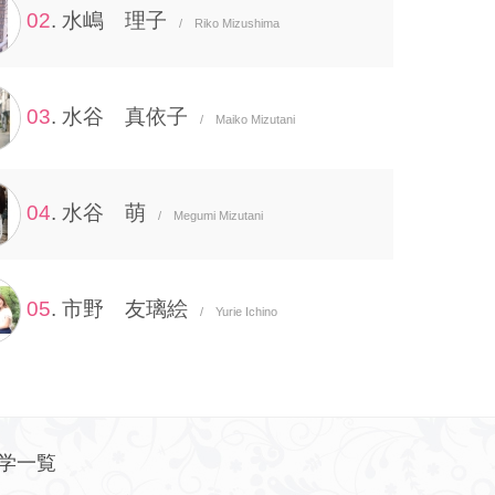
02
. 水嶋 理子
/ Riko Mizushima
03
. 水谷 真依子
/ Maiko Mizutani
04
. 水谷 萌
/ Megumi Mizutani
05
. 市野 友璃絵
/ Yurie Ichino
学一覧