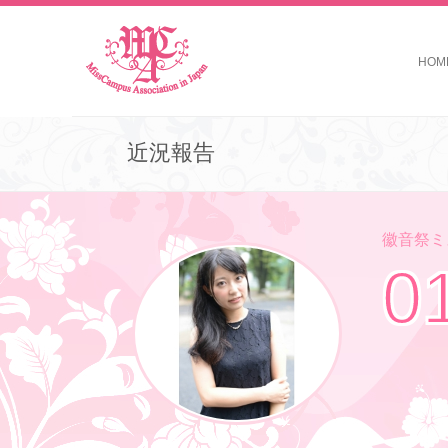
HOM
近況報告
徽音祭ミス
0