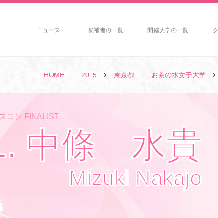
E
ニュース
候補者の一覧
開催大学の一覧
HOME
2015
東京都
お茶の水女子大学
コン FINALIST
1. 中條 水貴
Mizuki Nakajo