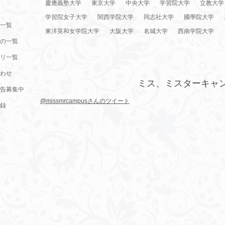
慶應義塾大学
東京大学
中央大学
学習院大学
立教大学
学習院女子大学
関西学院大学
同志社大学
國學院大学
一覧
東洋英和女学院大学
大阪大学
名城大学
西南学院大学
の一覧
リ一覧
わせ
ミス、ミスターキャ
告募集中
@missmrcampusさんのツイート
録