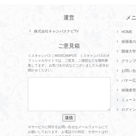
運営
メ
株式会社キャンパスナビTV
HOME
候補者の
ご意見箱
開催大学
ミスキャンパス｜MISSCAMPUS ミスキャンパスのオ
フィシャルサイトでは、ご意見、ご感想などを随時募
グランプ
集してます。 お気づきの点などございましたら是非お
聞かせください。
お問い合
バナー広
候補者登
ニュース
ログイン
※サービスに関するお問い合せはメールフォームにて
お願いしております。お電話での対応・サポートは行