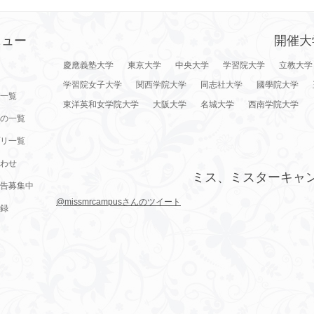
ニュー
開催大
慶應義塾大学
東京大学
中央大学
学習院大学
立教大学
学習院女子大学
関西学院大学
同志社大学
國學院大学
一覧
東洋英和女学院大学
大阪大学
名城大学
西南学院大学
の一覧
リ一覧
わせ
ミス、ミスターキャ
告募集中
@missmrcampusさんのツイート
録