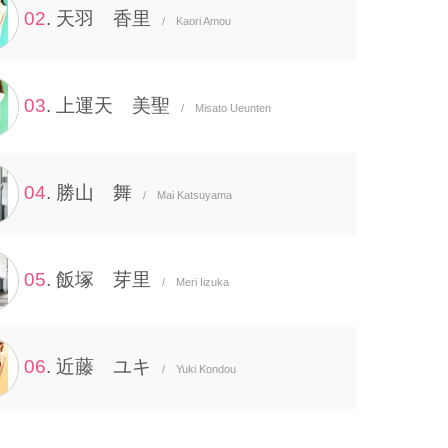
02
. 天羽 香里
/ Kaori Amou
03
. 上運天 美聖
/ Misato Ueunten
04
. 勝山 舞
/ Mai Katsuyama
05
. 飯塚 芽里
/ Meri Iizuka
06
. 近藤 ユキ
/ Yuki Kondou