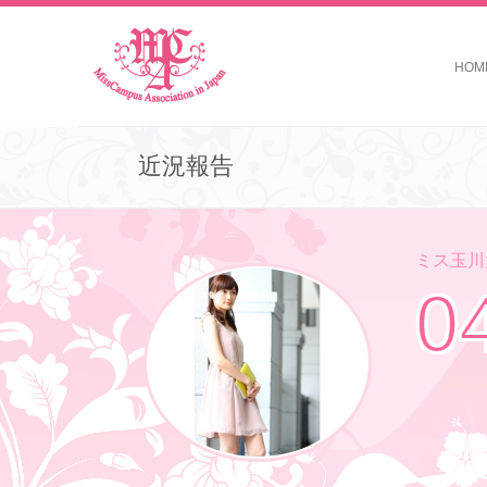
HOM
近況報告
ミス玉川大
0