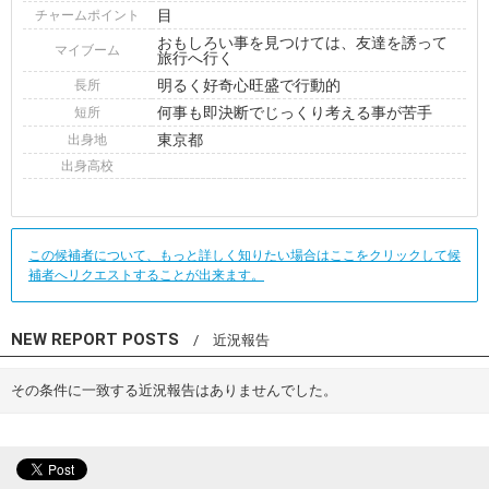
目
チャームポイント
おもしろい事を見つけては、友達を誘って
マイブーム
旅行へ行く
明るく好奇心旺盛で行動的
長所
何事も即決断でじっくり考える事が苦手
短所
東京都
出身地
出身高校
この候補者について、もっと詳しく知りたい場合はここをクリックして候
補者へリクエストすることが出来ます。
NEW REPORT POSTS
/ 近況報告
その条件に一致する近況報告はありませんでした。