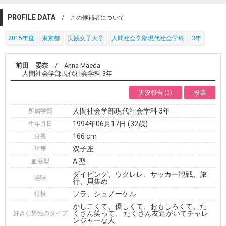
PROFILE DATA
/ この候補者について
2015年度
東京都
実践女子大学
人間社会学部現代社会学科
3年
前田 晏奈
/ Anna Maeda
人間社会学部現代社会学科 3年
近況報告 (0)
投票
人間社会学部現代社会学科 3年
所属学部
1994年06月17日 (32歳)
生年月日
166 cm
身長
双子座
星座
A 型
血液型
ダイビング、ウクレレ、サッカー観戦、旅
趣味
行、貝集め
フラ、シュノーケル
特技
かしこくて、優しくて、おもしろくて、た
くさん笑って、 たくさん友達がいてチャレ
好きな男性のタイプ
ンジャーな人