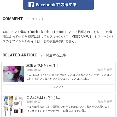
COMMENT
/ コメント
※本コメント機能はFacebook Ireland Limited によって提供されており、この機
能によって生じた損害に対してミスキャンパス｜MISSCAMPUS ミスキャンパ
スのオフィシャルサイトは一切の責任を負いません。
RELATED ARTICLE
/ 関連する記事
本番まであと1ヵ月！
2015.10.22
都志見 佳苗
こんばんは（＾ν＾） 来月の今日がミスコン本番ということで、ミスコン
に対する思いを書きたいと思います。 ミスコンに出…
コメント
こんにちは ( ˶˙º̬˙˶ )୨…
2015.10.07
都志見 佳苗
きょうは服の次によく質問をいただく化粧について書きたいと思います
(๑'ᴗ'๑) アイシャドーやチーク、口紅などはその日…