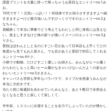
課題プリントを大量に持って帰っちゃうお茶目なエントリーno.1み
お。
10代です！！元気いっぱい！！何頭身ですか頭小さすぎますよ〜細
すぎますよ〜けど握力強いんですびっくりですのエントリーno.2ま
なちゃん。
肩幅狭くて本当に華奢でどう考えてもわたしと同じ身長には見えな
い、羨ましすぎるけど体の節々が痛いイメージのエントリーno.3ま
りさん。
普段はぽわんとしとるのにすごい芯があって日本語も上手くてどの
角度から見てもお人形さん、でも目があうと変顔で対応してくれる
エントリーno.4チク。
小柄で小動物。だけどすごく優しいお姉さん。みんながヒール履く
からわたしもっと高いヒール履かなきゃいけないんだよ！の姿もか
わいいエントリーno.5さきさん。
キャンパスも学部も学年もバラバラで、タイプが全然違うみんなが
本当に大好きです。
当たり前に毎週顔を合わせていたみんなと、あと十数日で全然会え
なくなると思うと寂しくて寂しくて...
半年前、ミスコンに出場することを全力でしぶっていたのが懐かし