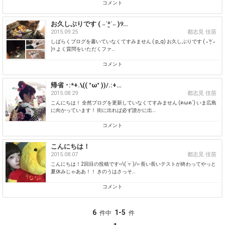
コメント
お久しぶりです ( ˶˙º̬˙˶ )୨…
2015.09.25
都志見 佳苗
しばらくブログを書いていなくてすみません ( p_q) お久しぶりです ( ˶˙º̬˙˶
)୨ よく質問をいただくファ…
コメント
帰省 ･:*+.\(( °ω° ))/.:+…
2015.08.29
都志見 佳苗
こんにちは！ 全然ブログを更新していなくてすみません (ฅωฅ`) いま広島
に向かっています！ 街に出れば必ず誰かに出…
コメント
こんにちは！
2015.08.07
都志見 佳苗
こんにちは！2回目の投稿です‹‹\( ˙▿˙ )/›› 長い長いテストが終わってやっと
夏休みじゃああ！！ きのうはさっそ…
コメント
6
1-5
件中
件