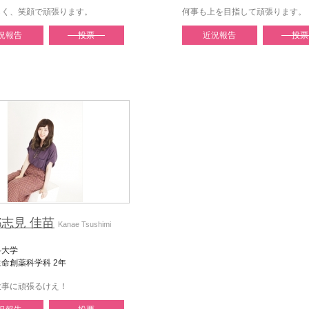
しく、笑顔で頑張ります。
何事も上を目指して頑張ります。
況報告
投票
近況報告
投票
志見 佳苗
Kanae Tsushimi
科大学
命創薬科学科 2年
大事に頑張るけえ！