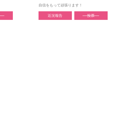
自信をもって頑張ります！
近況報告
投票