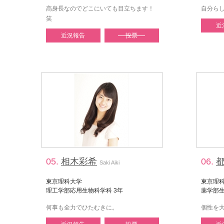
高身長なのでどこにいても目立ちます！
自分ら
笑
近
近況報告
投票
05.
相木彩希
06.
都
Saki Aiki
東京理科大学
東京理
理工学部応用生物科学科 3年
薬学部生
何事も全力でひたむきに。
個性を