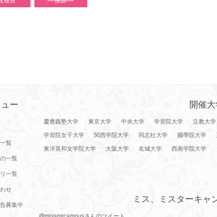
況報告
投票
ニュー
開催大
慶應義塾大学
東京大学
中央大学
学習院大学
立教大学
学習院女子大学
関西学院大学
同志社大学
國學院大学
一覧
東洋英和女学院大学
大阪大学
名城大学
西南学院大学
の一覧
リ一覧
わせ
ミス、ミスターキャ
告募集中
@missmrcampusさんのツイート