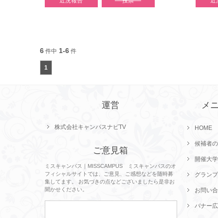
近況報告
投票
近
6
1-6
件中
件
1
運営
メ
株式会社キャンパスナビTV
HOME
候補者の
ご意見箱
開催大学
ミスキャンパス｜MISSCAMPUS ミスキャンパスのオ
フィシャルサイトでは、ご意見、ご感想などを随時募
グランプ
集してます。 お気づきの点などございましたら是非お
聞かせください。
お問い合
バナー広