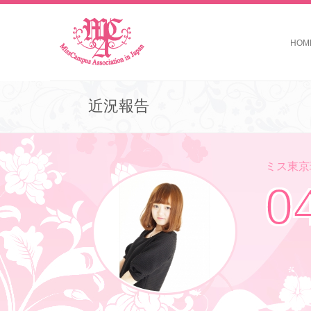
HOM
近況報告
ミス東京理
0