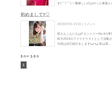
す(￣▽￣) 一番嬉しいのはやっと家族
初めまして‼︎♡
2015/07/21 15:31 |
コメント
皆さんこんにちは‼︎ エントリーNo.4
科大2015のファイナリストとして活動させて
今回は自己紹介をします(⑉• •⑉) 私は高…
3
1-3
件中
件
1