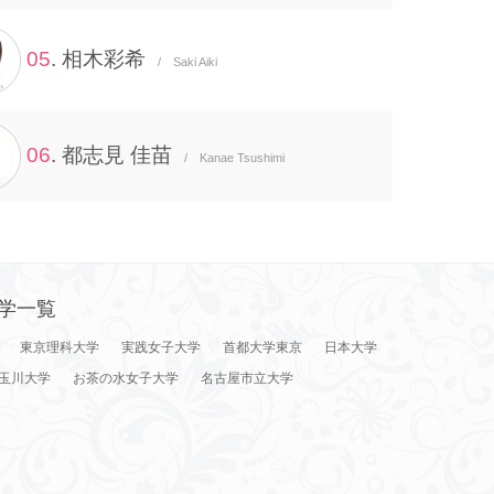
05
. 相木彩希
/ Saki Aiki
06
. 都志見 佳苗
/ Kanae Tsushimi
学一覧
東京理科大学
実践女子大学
首都大学東京
日本大学
玉川大学
お茶の水女子大学
名古屋市立大学