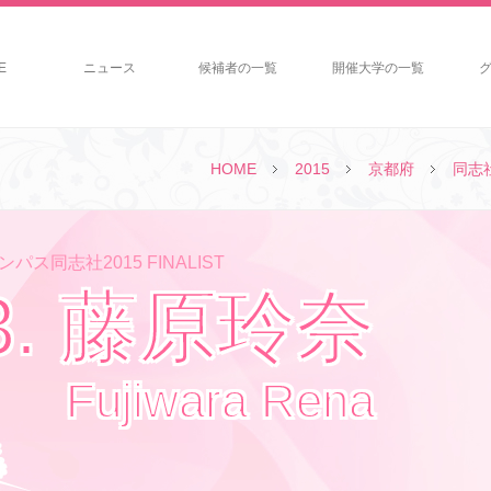
E
ニュース
候補者の一覧
開催大学の一覧
HOME
2015
京都府
同志
パス同志社2015 FINALIST
3. 藤原玲奈
Fujiwara Rena