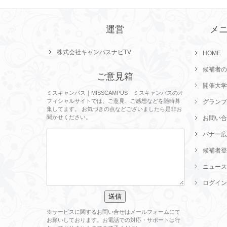
運営
メ
株式会社キャンパスナビTV
HOME
候補者の
ご意見箱
開催大学
ミスキャンパス｜MISSCAMPUS ミスキャンパスのオ
フィシャルサイトでは、ご意見、ご感想などを随時募
グランプ
集してます。 お気づきの点などございましたら是非お
聞かせください。
お問い合
バナー広
候補者登
ニュース
ログイン
※サービスに関するお問い合せはメールフォームにて
お願いしております。お電話での対応・サポートは行