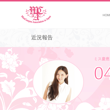
HOM
近況報告
ミス慶應コ
0