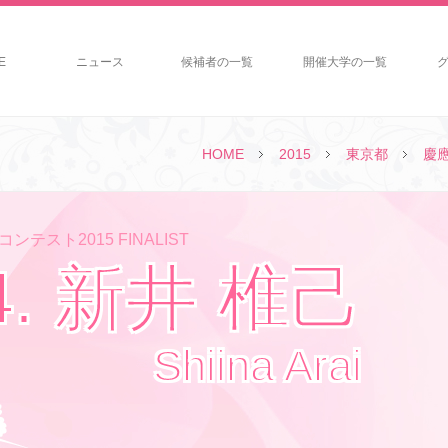
E
ニュース
候補者の一覧
開催大学の一覧
HOME
2015
東京都
慶
ンテスト2015 FINALIST
4. 新井 椎己
Shiina Arai