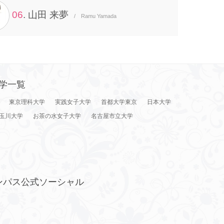
06
. 山田 来夢
/ Ramu Yamada
学一覧
東京理科大学
実践女子大学
首都大学東京
日本大学
玉川大学
お茶の水女子大学
名古屋市立大学
ンパス公式ソーシャル