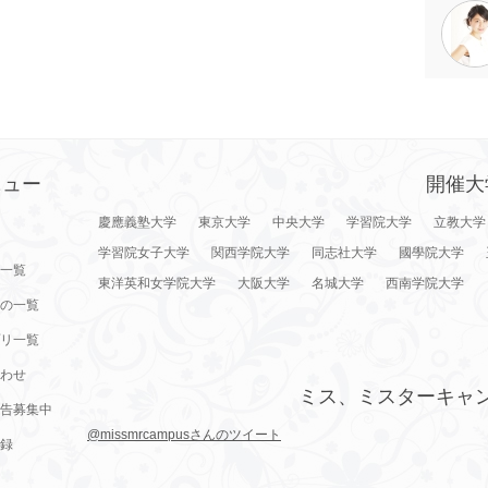
ニュー
開催大
慶應義塾大学
東京大学
中央大学
学習院大学
立教大学
学習院女子大学
関西学院大学
同志社大学
國學院大学
一覧
東洋英和女学院大学
大阪大学
名城大学
西南学院大学
の一覧
リ一覧
わせ
ミス、ミスターキャ
告募集中
@missmrcampusさんのツイート
録