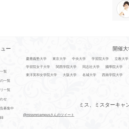
ニュー
開催大
慶應義塾大学
東京大学
中央大学
学習院大学
立教大学
学習院女子大学
関西学院大学
同志社大学
國學院大学
一覧
東洋英和女学院大学
大阪大学
名城大学
西南学院大学
の一覧
リ一覧
わせ
ミス、ミスターキャ
告募集中
@missmrcampusさんのツイート
録