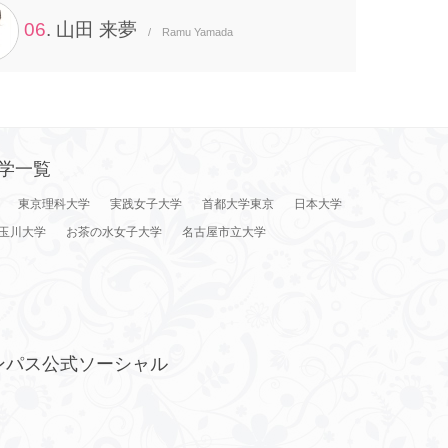
06
. 山田 来夢
/ Ramu Yamada
学一覧
東京理科大学
実践女子大学
首都大学東京
日本大学
玉川大学
お茶の水女子大学
名古屋市立大学
ンパス公式ソーシャル