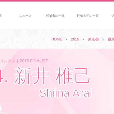
E
ニュース
候補者の一覧
開催大学の一覧
HOME
2015
東京都
慶
ンテスト2015 FINALIST
4. 新井 椎己
Shiina Arai