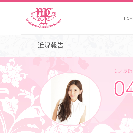
HOM
近況報告
ミス慶應コ
0