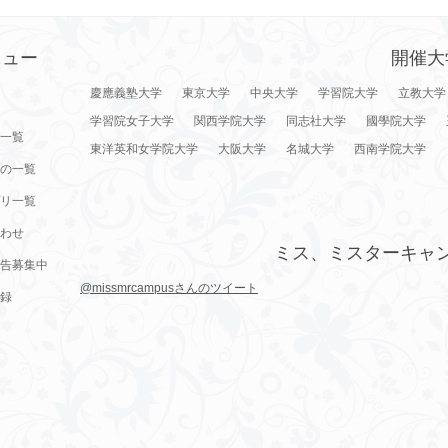
ニュー
開催大
慶應義塾大学
東京大学
中央大学
学習院大学
立教大学
学習院女子大学
関西学院大学
同志社大学
國學院大学
一覧
東洋英和女学院大学
大阪大学
名城大学
西南学院大学
の一覧
リ一覧
わせ
ミス、ミスターキャ
告募集中
@missmrcampusさんのツイート
録