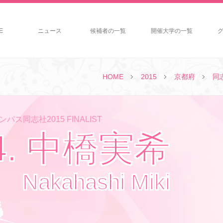
E
ニュース
候補者の一覧
開催大学の一覧
HOME
2015
京都府
同
パス同志社2015 FINALIST
4. 中橋実希
Nakahashi Miki