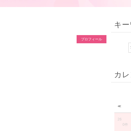
キー
プロフィール
カレ
≪
26
0件