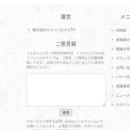
運営
メ
株式会社キャンパスナビTV
HOME
候補者の
ご意見箱
開催大学
ミスキャンパス｜MISSCAMPUS ミスキャンパスのオ
フィシャルサイトでは、ご意見、ご感想などを随時募
グランプ
集してます。 お気づきの点などございましたら是非お
聞かせください。
お問い合
バナー広
候補者登
ニュース
ログイン
※サービスに関するお問い合せはメールフォームにて
お願いしております。お電話での対応・サポートは行