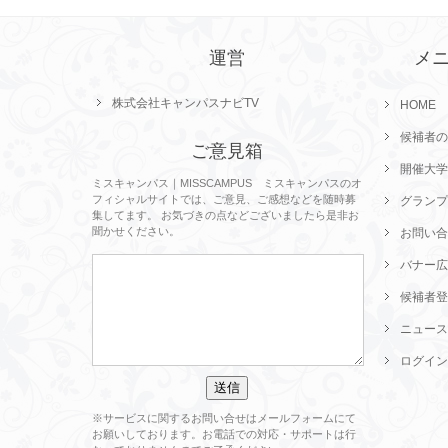
運営
メ
株式会社キャンパスナビTV
HOME
候補者の
ご意見箱
開催大学
ミスキャンパス｜MISSCAMPUS ミスキャンパスのオ
フィシャルサイトでは、ご意見、ご感想などを随時募
グランプ
集してます。 お気づきの点などございましたら是非お
聞かせください。
お問い合
バナー広
候補者登
ニュース
ログイン
※サービスに関するお問い合せはメールフォームにて
お願いしております。お電話での対応・サポートは行