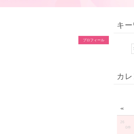
キー
プロフィール
カレ
≪
26
0件