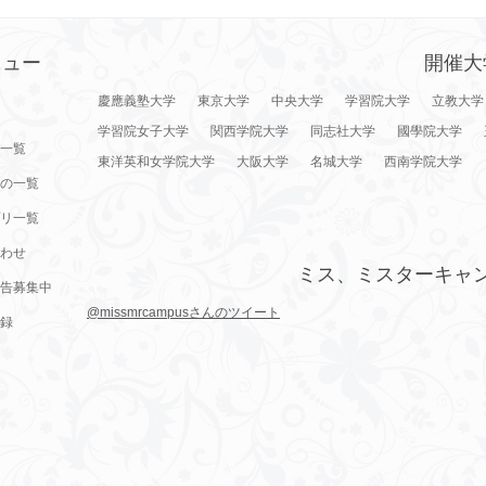
ニュー
開催大
慶應義塾大学
東京大学
中央大学
学習院大学
立教大学
学習院女子大学
関西学院大学
同志社大学
國學院大学
一覧
東洋英和女学院大学
大阪大学
名城大学
西南学院大学
の一覧
リ一覧
わせ
ミス、ミスターキャ
告募集中
@missmrcampusさんのツイート
録