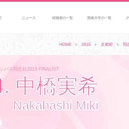
E
ニュース
候補者の一覧
開催大学の一覧
HOME
2015
京都府
同
パス同志社2015 FINALIST
4. 中橋実希
Nakahashi Miki