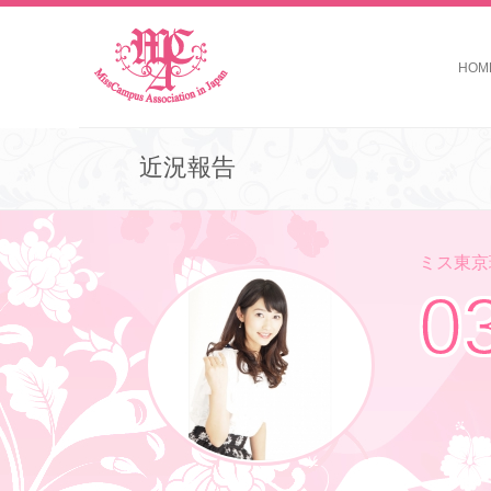
HOM
近況報告
ミス東京理
0