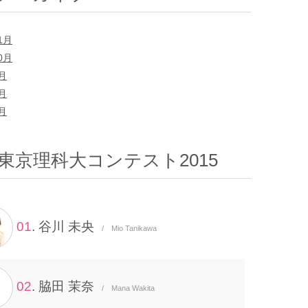
1月
0月
9月
8月
7月
東京理科大コンテスト2015
01
. 谷川 未央
/ Mio Tanikawa
02
. 脇田 茉奈
/ Mana Wakita