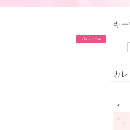
キー
プロフィール
カレ
≪
26
0件