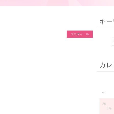
キー
プロフィール
カレ
≪
26
0件