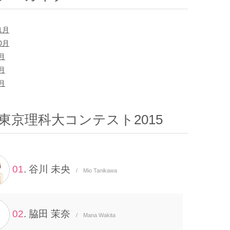
1月
0月
9月
8月
7月
東京理科大コンテスト2015
01
. 谷川 未央
/ Mio Tanikawa
02
. 脇田 茉奈
/ Mana Wakita