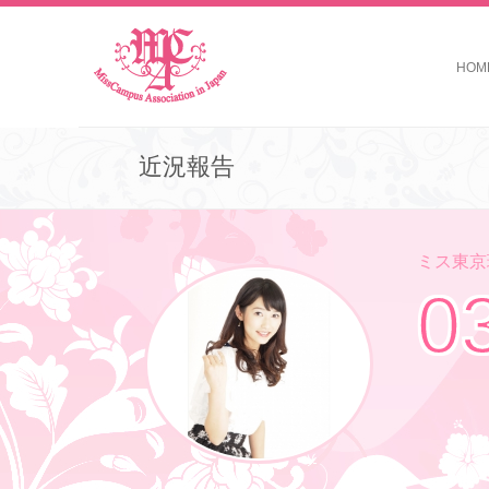
HOM
近況報告
ミス東京理
0