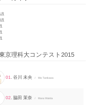
1月
0月
9月
8月
7月
東京理科大コンテスト2015
01
. 谷川 未央
/ Mio Tanikawa
02
. 脇田 茉奈
/ Mana Wakita