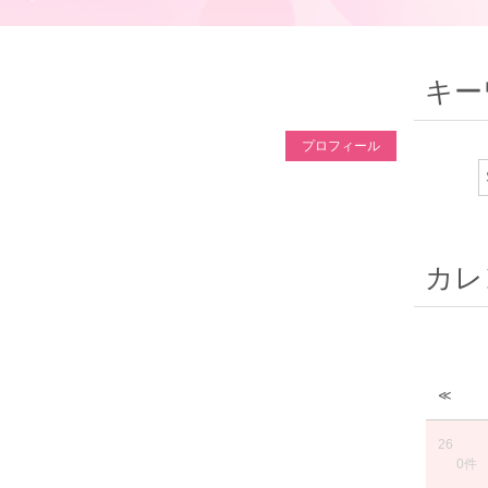
キー
プロフィール
カレ
≪
26
0件