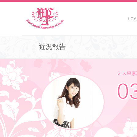
HOM
近況報告
ミス東京理
0