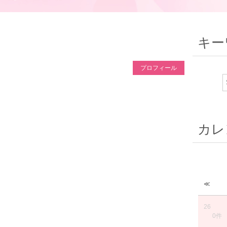
キー
プロフィール
カレ
≪
26
0件