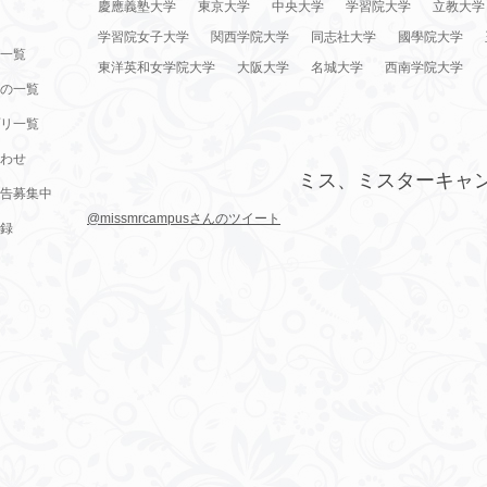
慶應義塾大学
東京大学
中央大学
学習院大学
立教大学
学習院女子大学
関西学院大学
同志社大学
國學院大学
一覧
東洋英和女学院大学
大阪大学
名城大学
西南学院大学
の一覧
リ一覧
わせ
ミス、ミスターキャ
告募集中
@missmrcampusさんのツイート
録