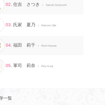
02
. 住吉 さつき
/ Satsuki Sumiyoshi
03
. 氏家 夏乃
/ Natsuno Ujiie
04
. 福田 莉千
/ Richi Hukuda
05
. 軍司 莉奈
/ Rina Gunji
学一覧