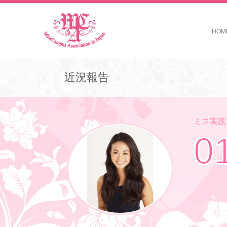
HOM
近況報告
ミス実践コ
0