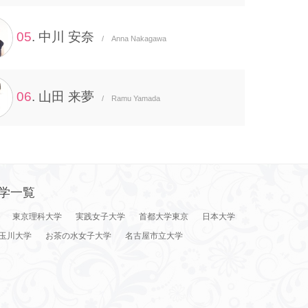
05
. 中川 安奈
/ Anna Nakagawa
06
. 山田 来夢
/ Ramu Yamada
学一覧
東京理科大学
実践女子大学
首都大学東京
日本大学
玉川大学
お茶の水女子大学
名古屋市立大学