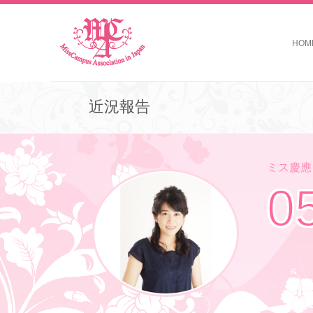
HOM
近況報告
ミス慶應コ
0