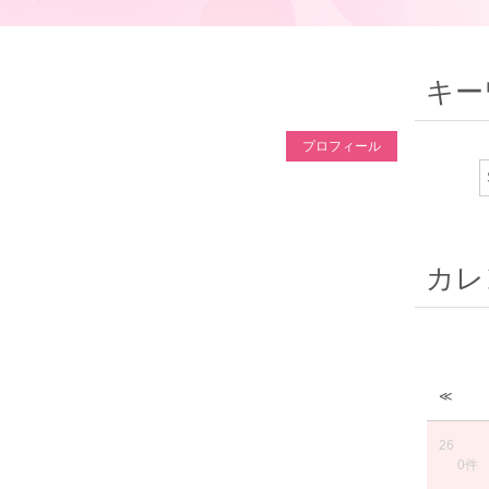
キー
プロフィール
カレ
≪
26
0件