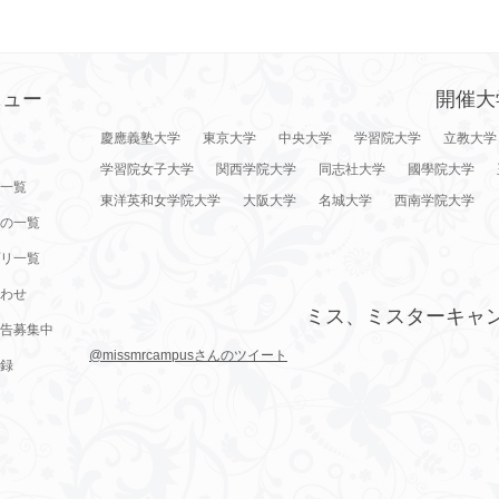
ニュー
開催大
慶應義塾大学
東京大学
中央大学
学習院大学
立教大学
学習院女子大学
関西学院大学
同志社大学
國學院大学
一覧
東洋英和女学院大学
大阪大学
名城大学
西南学院大学
の一覧
リ一覧
わせ
ミス、ミスターキャ
告募集中
@missmrcampusさんのツイート
録