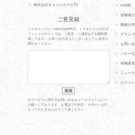
株式会社キャンパスナビTV
HOME
候補者の
ご意見箱
開催大学
ミスキャンパス｜MISSCAMPUS ミスキャンパスのオ
フィシャルサイトでは、ご意見、ご感想などを随時募
グランプ
集してます。 お気づきの点などございましたら是非お
聞かせください。
お問い合
バナー広
候補者登
ニュース
ログイン
※サービスに関するお問い合せはメールフォームにて
お願いしております。お電話での対応・サポートは行
なっておりませんのでご了承ください。