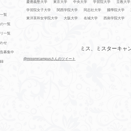
慶應義塾大学
東京大学
中央大学
学習院大学
立教大学
学習院女子大学
関西学院大学
同志社大学
國學院大学
一覧
東洋英和女学院大学
大阪大学
名城大学
西南学院大学
の一覧
リ一覧
わせ
ミス、ミスターキャ
告募集中
@missmrcampusさんのツイート
録