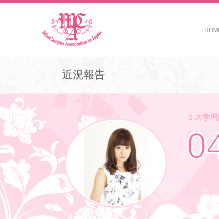
HOM
近況報告
ミス学習院
0