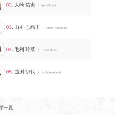
02
. 大崎 佑実
/ Yumi Osaki
03
. 山本 志緒里
/ Shiori Yamamoto
04
. 毛利 玲菜
/ Reina Mouri
05
. 曲渕 伊代
/ Iyo Magaribuchi
学一覧