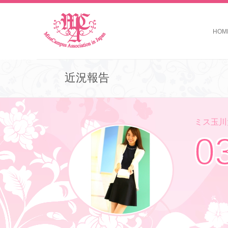
HOM
近況報告
ミス玉川大
0