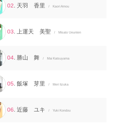
02
. 天羽 香里
/ Kaori Amou
03
. 上運天 美聖
/ Misato Ueunten
04
. 勝山 舞
/ Mai Katsuyama
05
. 飯塚 芽里
/ Meri Iizuka
06
. 近藤 ユキ
/ Yuki Kondou