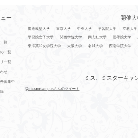
ニュー
開催大
慶應義塾大学
東京大学
中央大学
学習院大学
立教大学
学習院女子大学
関西学院大学
同志社大学
國學院大学
一覧
東洋英和女学院大学
大阪大学
名城大学
西南学院大学
の一覧
リ一覧
わせ
ミス、ミスターキャ
告募集中
@missmrcampusさんのツイート
録