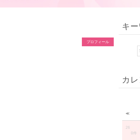
キー
プロフィール
カレ
≪
26
0件