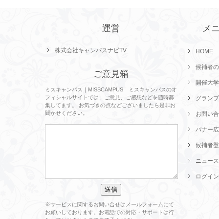
運営
メ
株式会社キャンパスナビTV
HOME
候補者の
ご意見箱
開催大学
ミスキャンパス｜MISSCAMPUS ミスキャンパスのオ
フィシャルサイトでは、ご意見、ご感想などを随時募
グランプ
集してます。 お気づきの点などございましたら是非お
聞かせください。
お問い合
バナー広
候補者登
ニュース
ログイン
※サービスに関するお問い合せはメールフォームにて
お願いしております。お電話での対応・サポートは行