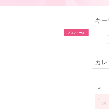
キー
プロフィール
カレ
≪
26
0件