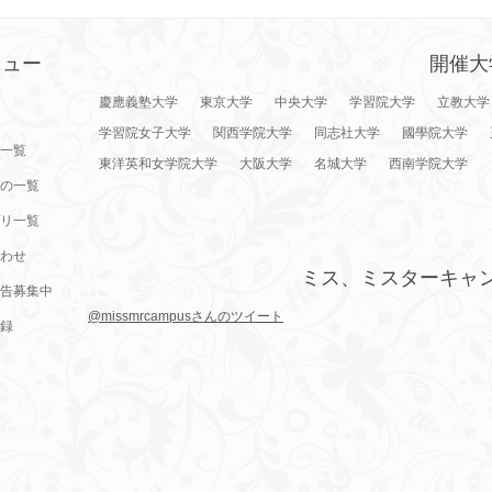
ニュー
開催大
慶應義塾大学
東京大学
中央大学
学習院大学
立教大学
学習院女子大学
関西学院大学
同志社大学
國學院大学
一覧
東洋英和女学院大学
大阪大学
名城大学
西南学院大学
の一覧
リ一覧
わせ
ミス、ミスターキャ
告募集中
@missmrcampusさんのツイート
録