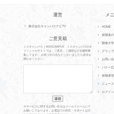
運営
メ
株式会社キャンパスナビTV
HOME
候補者の
ご意見箱
開催大学
ミスキャンパス｜MISSCAMPUS ミスキャンパスのオ
フィシャルサイトでは、ご意見、ご感想などを随時募
グランプ
集してます。 お気づきの点などございましたら是非お
聞かせください。
お問い合
バナー広
候補者登
ニュース
ログイン
※サービスに関するお問い合せはメールフォームにて
お願いしております。お電話での対応・サポートは行