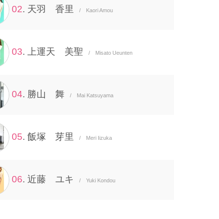
02
. 天羽 香里
/ Kaori Amou
03
. 上運天 美聖
/ Misato Ueunten
04
. 勝山 舞
/ Mai Katsuyama
05
. 飯塚 芽里
/ Meri Iizuka
06
. 近藤 ユキ
/ Yuki Kondou