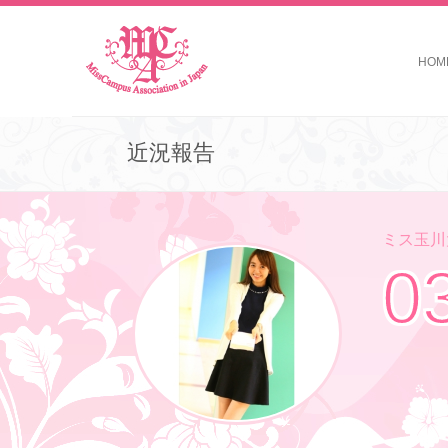
HOM
近況報告
ミス玉川大
0