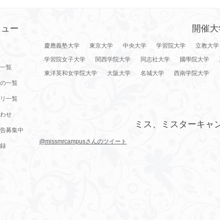
ニュー
開催大
慶應義塾大学
東京大学
中央大学
学習院大学
立教大学
学習院女子大学
関西学院大学
同志社大学
國學院大学
一覧
東洋英和女学院大学
大阪大学
名城大学
西南学院大学
の一覧
リ一覧
わせ
ミス、ミスターキャ
告募集中
@missmrcampusさんのツイート
録