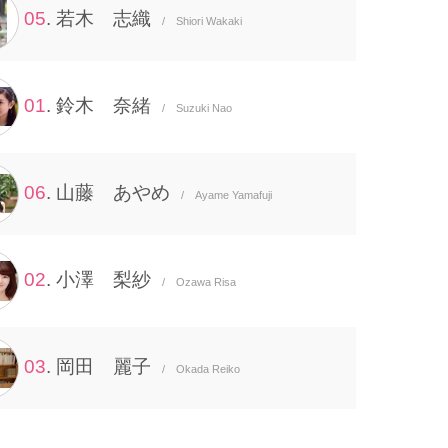
05
. 若木 志織
/ Shiori Wakaki
01
. 鈴木 奈緒
/ Suzuki Nao
06
. 山藤 あやめ
/ Ayame Yamafuji
02
. 小澤 梨紗
/ Ozawa Risa
03
. 岡田 麗子
/ Okada Reiko