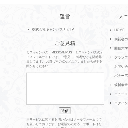
運営
メ
株式会社キャンパスナビTV
HOME
候補者の
ご意見箱
開催大学
ミスキャンパス｜MISSCAMPUS ミスキャンパスのオ
フィシャルサイトでは、ご意見、ご感想などを随時募
グランプ
集してます。 お気づきの点などございましたら是非お
聞かせください。
お問い合
バナー広
候補者登
ニュース
ログイン
※サービスに関するお問い合せはメールフォームにて
お願いしております。お電話での対応・サポートは行