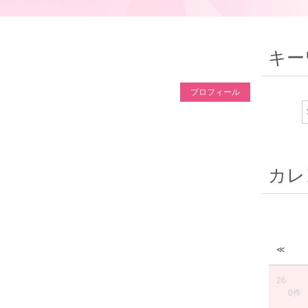
キー
プロフィール
カレ
≪
26
0件