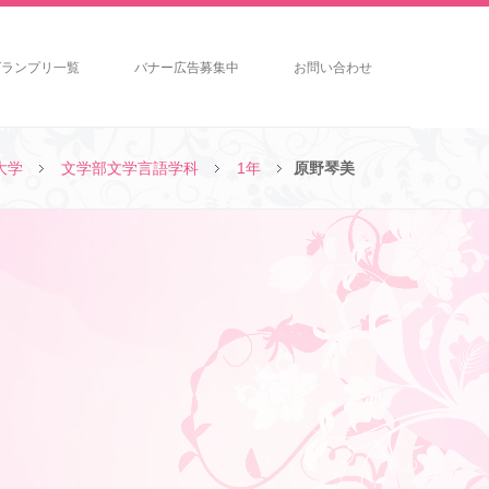
グランプリ一覧
バナー広告募集中
お問い合わせ
大学
文学部文学言語学科
1年
原野琴美