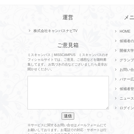
運営
メ
株式会社キャンパスナビTV
HOME
候補者の
ご意見箱
開催大学
ミスキャンパス｜MISSCAMPUS ミスキャンパスのオ
フィシャルサイトでは、ご意見、ご感想などを随時募
グランプ
集してます。 お気づきの点などございましたら是非お
聞かせください。
お問い合
バナー広
候補者登
ニュース
ログイン
※サービスに関するお問い合せはメールフォームにて
お願いしております。お電話での対応・サポートは行