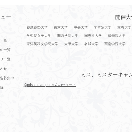
ニュー
開催大
慶應義塾大学
東京大学
中央大学
学習院大学
立教大学
学習院女子大学
関西学院大学
同志社大学
國學院大学
一覧
東洋英和女学院大学
大阪大学
名城大学
西南学院大学
の一覧
リ一覧
わせ
ミス、ミスターキャ
告募集中
@missmrcampusさんのツイート
録