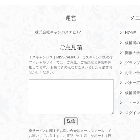
運営
メ
株式会社キャンパスナビTV
HOME
候補者の
ご意見箱
開催大学
ミスキャンパス｜MISSCAMPUS ミスキャンパスのオ
フィシャルサイトでは、ご意見、ご感想などを随時募
グランプ
集してます。 お気づきの点などございましたら是非お
聞かせください。
お問い合
バナー広
候補者登
ニュース
ログイン
※サービスに関するお問い合せはメールフォームにて
お願いしております。お電話での対応・サポートは行