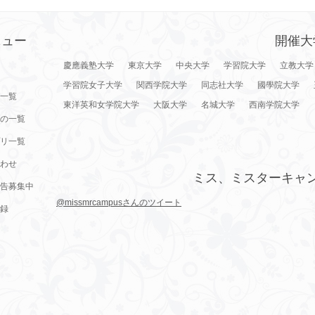
ニュー
開催大
慶應義塾大学
東京大学
中央大学
学習院大学
立教大学
学習院女子大学
関西学院大学
同志社大学
國學院大学
一覧
東洋英和女学院大学
大阪大学
名城大学
西南学院大学
の一覧
リ一覧
わせ
ミス、ミスターキャ
告募集中
@missmrcampusさんのツイート
録