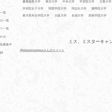
慶應義塾大学
東京大学
中央大学
学習院大学
立教大学
学習院女子大学
関西学院大学
同志社大学
國學院大学
一覧
東洋英和女学院大学
大阪大学
名城大学
西南学院大学
の一覧
リ一覧
わせ
ミス、ミスターキャ
告募集中
@missmrcampusさんのツイート
録