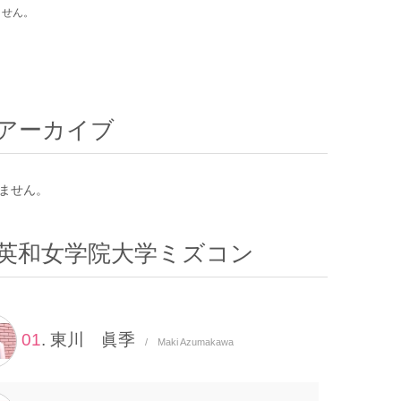
ません。
アーカイブ
ません。
英和女学院大学ミズコン
01
. 東川 眞季
/ Maki Azumakawa