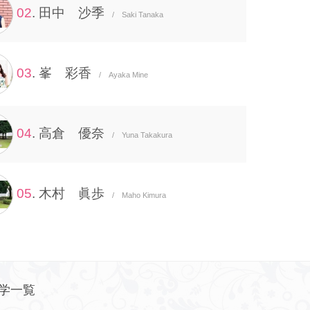
02
. 田中 沙季
/ Saki Tanaka
03
. 峯 彩香
/ Ayaka Mine
04
. 高倉 優奈
/ Yuna Takakura
05
. 木村 眞歩
/ Maho Kimura
学一覧