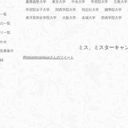
慶應義塾大学
東京大学
中央大学
学習院大学
立教大学
学習院女子大学
関西学院大学
同志社大学
國學院大学
一覧
東洋英和女学院大学
大阪大学
名城大学
西南学院大学
の一覧
リ一覧
わせ
ミス、ミスターキャ
告募集中
@missmrcampusさんのツイート
録