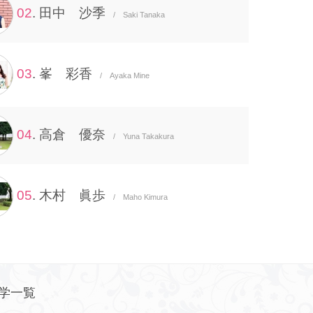
02
. 田中 沙季
/ Saki Tanaka
03
. 峯 彩香
/ Ayaka Mine
04
. 高倉 優奈
/ Yuna Takakura
05
. 木村 眞歩
/ Maho Kimura
学一覧