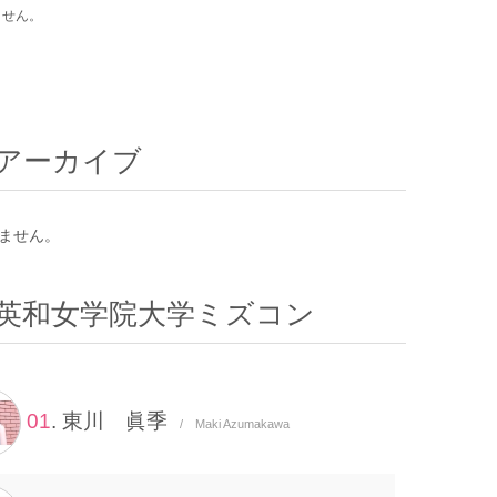
ません。
アーカイブ
ません。
英和女学院大学ミズコン
01
. 東川 眞季
/ Maki Azumakawa