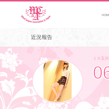
HOM
近況報告
ミス玉川大
0