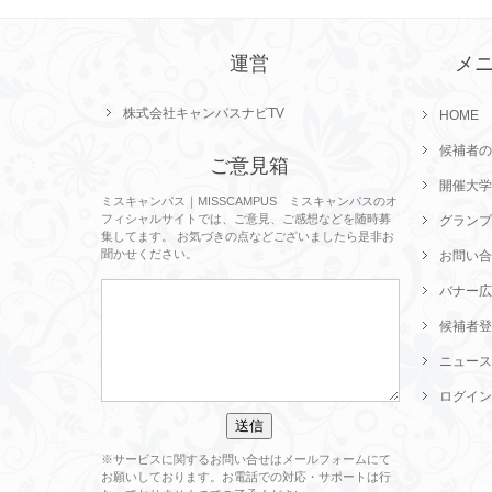
運営
メ
株式会社キャンパスナビTV
HOME
候補者の
ご意見箱
開催大学
ミスキャンパス｜MISSCAMPUS ミスキャンパスのオ
フィシャルサイトでは、ご意見、ご感想などを随時募
グランプ
集してます。 お気づきの点などございましたら是非お
聞かせください。
お問い合
バナー広
候補者登
ニュース
ログイン
※サービスに関するお問い合せはメールフォームにて
お願いしております。お電話での対応・サポートは行