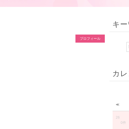
キー
プロフィール
カレ
≪
26
0件