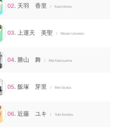
02
. 天羽 香里
/ Kaori Amou
03
. 上運天 美聖
/ Misato Ueunten
04
. 勝山 舞
/ Mai Katsuyama
05
. 飯塚 芽里
/ Meri Iizuka
06
. 近藤 ユキ
/ Yuki Kondou