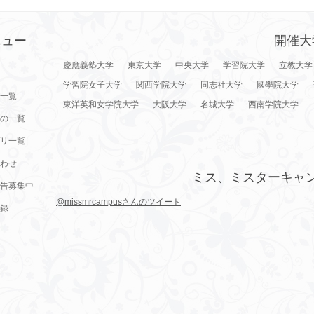
ニュー
開催大
慶應義塾大学
東京大学
中央大学
学習院大学
立教大学
学習院女子大学
関西学院大学
同志社大学
國學院大学
一覧
東洋英和女学院大学
大阪大学
名城大学
西南学院大学
の一覧
リ一覧
わせ
ミス、ミスターキャ
告募集中
@missmrcampusさんのツイート
録