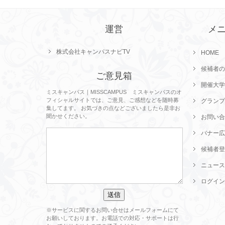
運営
メ
株式会社キャンパスナビTV
HOME
候補者の
ご意見箱
開催大学
ミスキャンパス｜MISSCAMPUS ミスキャンパスのオ
フィシャルサイトでは、ご意見、ご感想などを随時募
グランプ
集してます。 お気づきの点などございましたら是非お
聞かせください。
お問い合
バナー広
候補者登
ニュース
ログイン
※サービスに関するお問い合せはメールフォームにて
お願いしております。お電話での対応・サポートは行