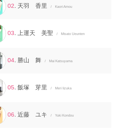
02
. 天羽 香里
/ Kaori Amou
03
. 上運天 美聖
/ Misato Ueunten
04
. 勝山 舞
/ Mai Katsuyama
05
. 飯塚 芽里
/ Meri Iizuka
06
. 近藤 ユキ
/ Yuki Kondou