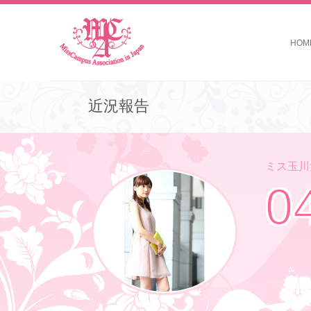
HOM
近況報告
ミス玉川大
0