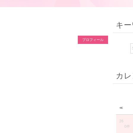
キー
プロフィール
カレ
≪
26
0件