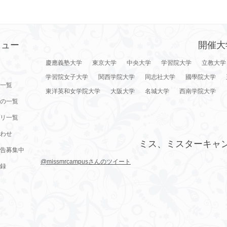
ニュー
開催大
慶應義塾大学
東京大学
中央大学
学習院大学
立教大学
学習院女子大学
関西学院大学
同志社大学
國學院大学
一覧
東洋英和女学院大学
大阪大学
名城大学
西南学院大学
の一覧
リ一覧
わせ
ミス、ミスターキャ
告募集中
@missmrcampusさんのツイート
録