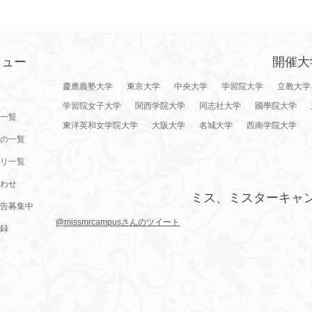
ニュー
開催大
慶應義塾大学
東京大学
中央大学
学習院大学
立教大学
学習院女子大学
関西学院大学
同志社大学
國學院大学
一覧
東洋英和女学院大学
大阪大学
名城大学
西南学院大学
の一覧
リ一覧
わせ
ミス、ミスターキャ
告募集中
@missmrcampusさんのツイート
録