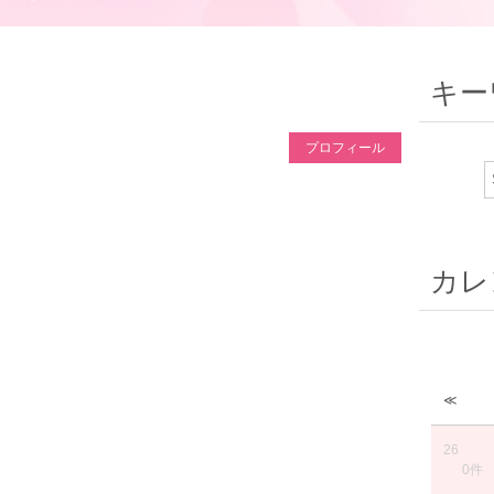
キー
プロフィール
カレ
≪
26
0件