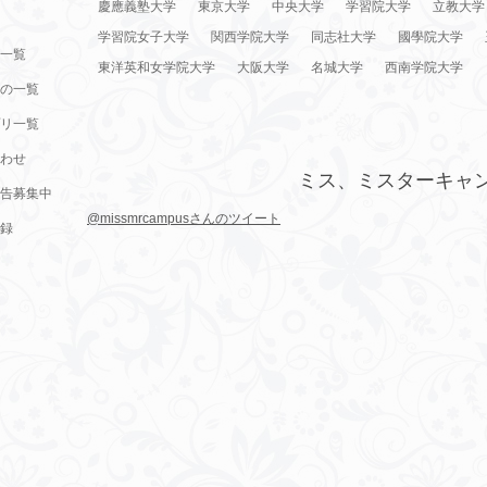
慶應義塾大学
東京大学
中央大学
学習院大学
立教大学
学習院女子大学
関西学院大学
同志社大学
國學院大学
一覧
東洋英和女学院大学
大阪大学
名城大学
西南学院大学
の一覧
リ一覧
わせ
ミス、ミスターキャ
告募集中
@missmrcampusさんのツイート
録