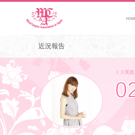
HOM
近況報告
ミス実践コ
0