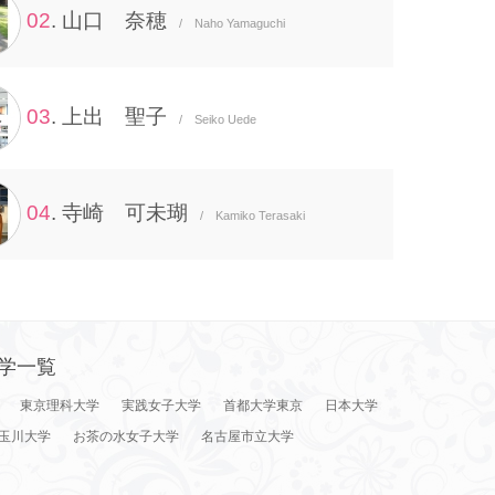
02
. 山口 奈穂
/ Naho Yamaguchi
03
. 上出 聖子
/ Seiko Uede
04
. 寺崎 可未瑚
/ Kamiko Terasaki
学一覧
東京理科大学
実践女子大学
首都大学東京
日本大学
玉川大学
お茶の水女子大学
名古屋市立大学