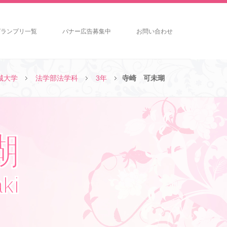
グランプリ一覧
バナー広告募集中
お問い合わせ
城大学
法学部法学科
3年
寺崎 可未瑚
瑚
ki