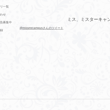
リ一覧
わせ
ミス、ミスターキャ
告募集中
@missmrcampusさんのツイート
録