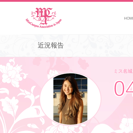
HOM
近況報告
ミス名城コ
0