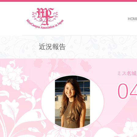
HOM
近況報告
ミス名城コ
0