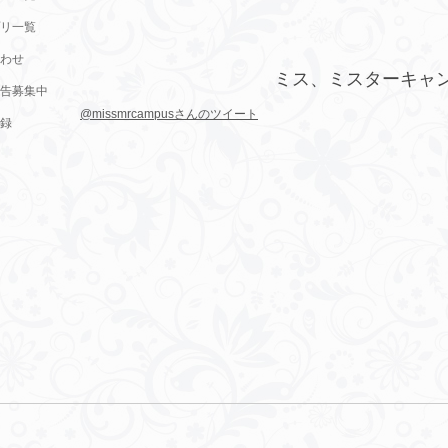
リ一覧
わせ
ミス、ミスターキャ
告募集中
@missmrcampusさんのツイート
録