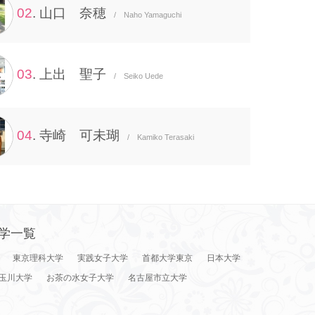
02
. 山口 奈穂
/ Naho Yamaguchi
03
. 上出 聖子
/ Seiko Uede
04
. 寺崎 可未瑚
/ Kamiko Terasaki
学一覧
東京理科大学
実践女子大学
首都大学東京
日本大学
玉川大学
お茶の水女子大学
名古屋市立大学