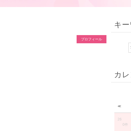
キー
プロフィール
カレ
≪
26
0件