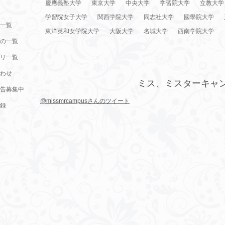
慶應義塾大学
東京大学
中央大学
学習院大学
立教大学
学習院女子大学
関西学院大学
同志社大学
國學院大学
一覧
東洋英和女学院大学
大阪大学
名城大学
西南学院大学
の一覧
リ一覧
わせ
ミス、ミスターキャ
告募集中
@missmrcampusさんのツイート
録