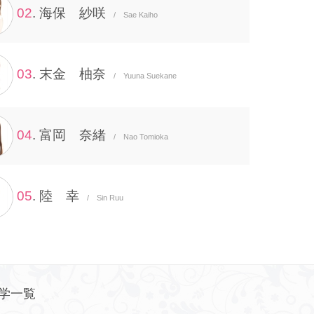
02
. 海保 紗咲
/ Sae Kaiho
03
. 末金 柚奈
/ Yuuna Suekane
04
. 富岡 奈緒
/ Nao Tomioka
05
. 陸 幸
/ Sin Ruu
学一覧