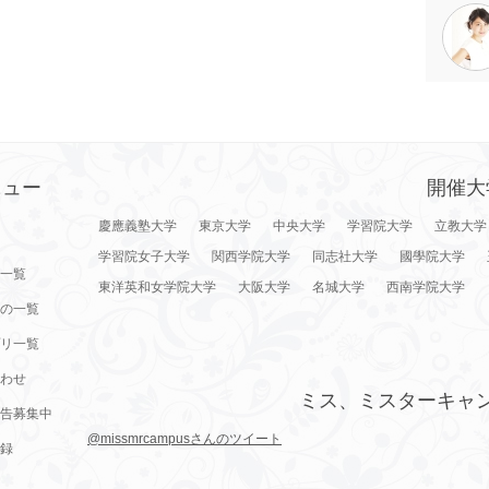
ニュー
開催大
慶應義塾大学
東京大学
中央大学
学習院大学
立教大学
学習院女子大学
関西学院大学
同志社大学
國學院大学
一覧
東洋英和女学院大学
大阪大学
名城大学
西南学院大学
の一覧
リ一覧
わせ
ミス、ミスターキャ
告募集中
@missmrcampusさんのツイート
録