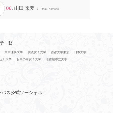
06
. 山田 来夢
/ Ramu Yamada
学一覧
東京理科大学
実践女子大学
首都大学東京
日本大学
玉川大学
お茶の水女子大学
名古屋市立大学
ンパス公式ソーシャル