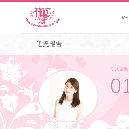
HOM
近況報告
ミス慶應コ
0