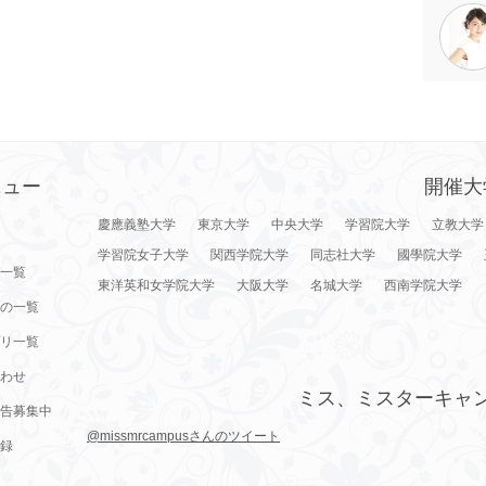
ニュー
開催大
慶應義塾大学
東京大学
中央大学
学習院大学
立教大学
学習院女子大学
関西学院大学
同志社大学
國學院大学
一覧
東洋英和女学院大学
大阪大学
名城大学
西南学院大学
の一覧
リ一覧
わせ
ミス、ミスターキャ
告募集中
@missmrcampusさんのツイート
録