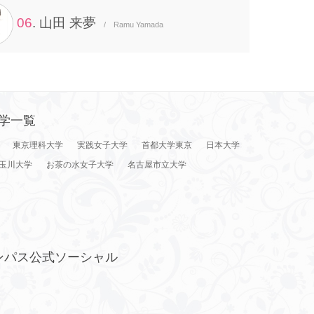
06
. 山田 来夢
/ Ramu Yamada
学一覧
東京理科大学
実践女子大学
首都大学東京
日本大学
玉川大学
お茶の水女子大学
名古屋市立大学
ンパス公式ソーシャル