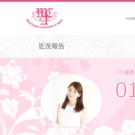
HOM
近況報告
ミス慶應コ
0