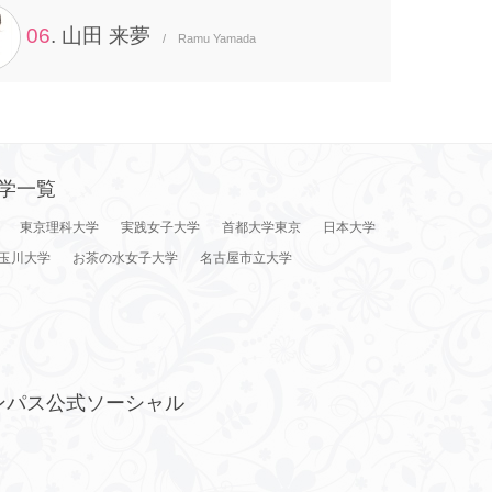
06
. 山田 来夢
/ Ramu Yamada
学一覧
東京理科大学
実践女子大学
首都大学東京
日本大学
玉川大学
お茶の水女子大学
名古屋市立大学
ンパス公式ソーシャル