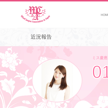
HOM
近況報告
ミス慶應コ
0