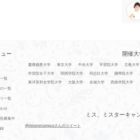
ニュー
開催大
慶應義塾大学
東京大学
中央大学
学習院大学
立教大学
学習院女子大学
関西学院大学
同志社大学
國學院大学
一覧
東洋英和女学院大学
大阪大学
名城大学
西南学院大学
の一覧
リ一覧
わせ
ミス、ミスターキャ
告募集中
@missmrcampusさんのツイート
録