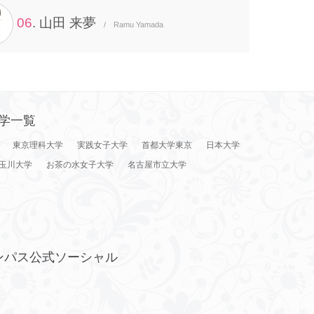
06
. 山田 来夢
/ Ramu Yamada
学一覧
東京理科大学
実践女子大学
首都大学東京
日本大学
玉川大学
お茶の水女子大学
名古屋市立大学
ンパス公式ソーシャル