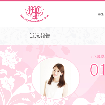
HOM
近況報告
ミス慶應コ
0