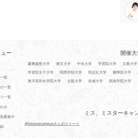
ニュー
開催大
慶應義塾大学
東京大学
中央大学
学習院大学
立教大学
学習院女子大学
関西学院大学
同志社大学
國學院大学
一覧
東洋英和女学院大学
大阪大学
名城大学
西南学院大学
の一覧
リ一覧
わせ
ミス、ミスターキャ
告募集中
@missmrcampusさんのツイート
録