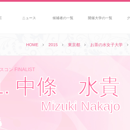
E
ニュース
候補者の一覧
開催大学の一覧
HOME
2015
東京都
お茶の水女子大学
コン FINALIST
1. 中條 水貴
Mizuki Nakajo