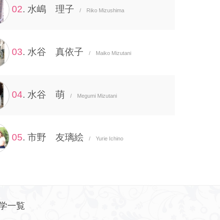
02
. 水嶋 理子
/ Riko Mizushima
03
. 水谷 真依子
/ Maiko Mizutani
04
. 水谷 萌
/ Megumi Mizutani
05
. 市野 友璃絵
/ Yurie Ichino
学一覧