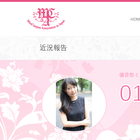
HOM
近況報告
徽音祭ミス
0