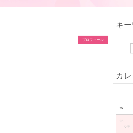
キー
プロフィール
カレ
≪
26
0件