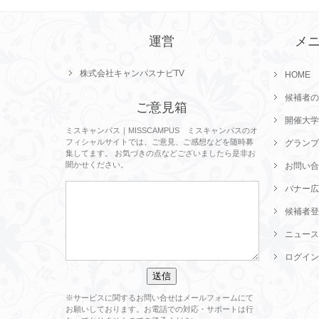
運営
メ
株式会社キャンパスナビTV
HOME
候補者の
ご意見箱
開催大学
ミスキャンパス｜MISSCAMPUS ミスキャンパスのオ
フィシャルサイトでは、ご意見、ご感想などを随時募
グランプ
集してます。 お気づきの点などございましたら是非お
聞かせください。
お問い合
バナー広
候補者登
ニュース
ログイン
※サービスに関するお問い合せはメールフォームにて
お願いしております。お電話での対応・サポートは行