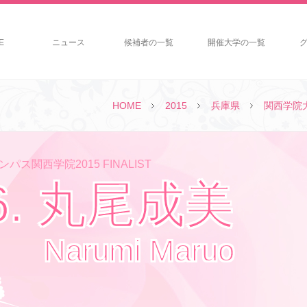
E
ニュース
候補者の一覧
開催大学の一覧
HOME
2015
兵庫県
関西学院
パス関西学院2015 FINALIST
6. 丸尾成美
Narumi Maruo