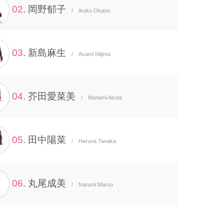
02
. 岡野郁子
/ Ikuko Okano
03
. 新島麻生
/ Asami Niijima
04
. 芥田愛菜美
/ Manami Akuta
05
. 田中陽菜
/ Haruna Tanaka
06
. 丸尾成美
/ Narumi Maruo