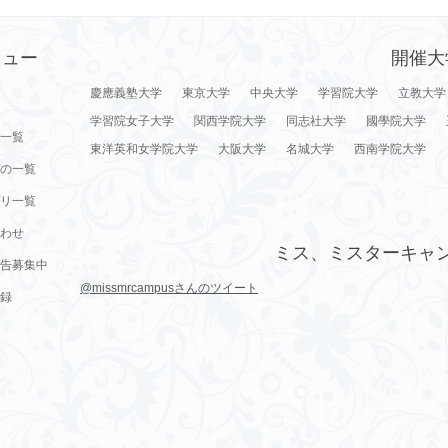
ニュー
開催大
慶應義塾大学
東京大学
中央大学
学習院大学
立教大学
学習院女子大学
関西学院大学
同志社大学
國學院大学
一覧
東洋英和女学院大学
大阪大学
名城大学
西南学院大学
の一覧
リ一覧
わせ
ミス、ミスターキャ
告募集中
@missmrcampusさんのツイート
録