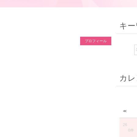
キー
プロフィール
カレ
≪
26
0件