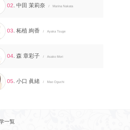
02
. 中田 茉莉奈
/ Marina Nakata
03
. 柘植 絢香
/ Ayaka Tsuge
04
. 森 章彩子
/ Asako Mori
05
. 小口 眞緒
/ Mao Oguchi
学一覧