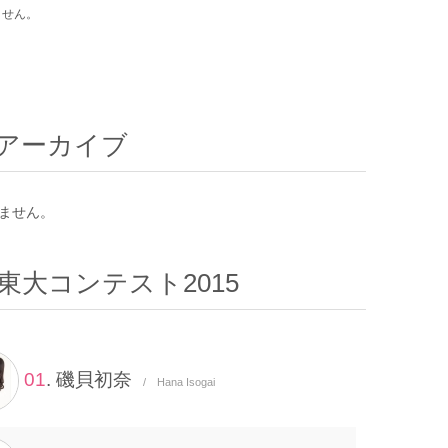
ません。
アーカイブ
ません。
東大コンテスト2015
01
. 磯貝初奈
/ Hana Isogai