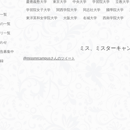
慶應義塾大学
東京大学
中央大学
学習院大学
立教大学
学習院女子大学
関西学院大学
同志社大学
國學院大学
一覧
東洋英和女学院大学
大阪大学
名城大学
西南学院大学
の一覧
リ一覧
わせ
ミス、ミスターキャ
告募集中
@missmrcampusさんのツイート
録