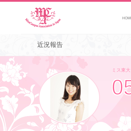
HOM
近況報告
ミス東大コ
0