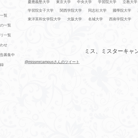
慶應義塾大学
東京大学
中央大学
学習院大学
立教大学
学習院女子大学
関西学院大学
同志社大学
國學院大学
一覧
東洋英和女学院大学
大阪大学
名城大学
西南学院大学
の一覧
リ一覧
わせ
ミス、ミスターキャ
告募集中
@missmrcampusさんのツイート
録