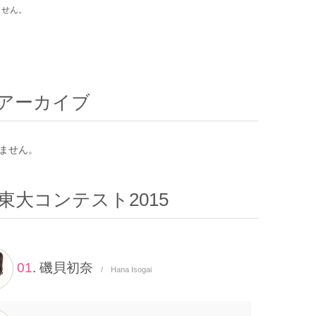
ません。
アーカイブ
ません。
東大コンテスト2015
01
. 磯貝初奈
/ Hana Isogai