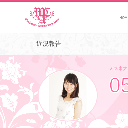
HOM
近況報告
ミス東大コ
0