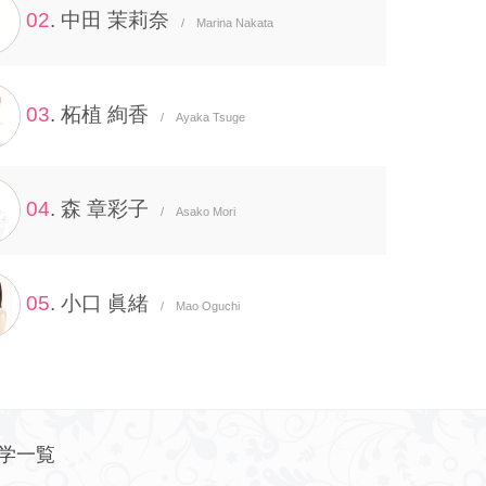
02
. 中田 茉莉奈
/ Marina Nakata
03
. 柘植 絢香
/ Ayaka Tsuge
04
. 森 章彩子
/ Asako Mori
05
. 小口 眞緒
/ Mao Oguchi
学一覧