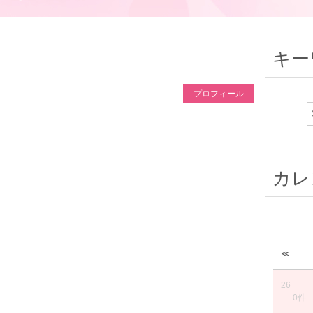
キー
プロフィール
カレ
≪
26
0件