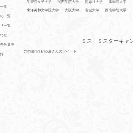
学習院女子大学
関西学院大学
同志社大学
國學院大学
一覧
東洋英和女学院大学
大阪大学
名城大学
西南学院大学
の一覧
リ一覧
わせ
ミス、ミスターキャ
告募集中
@missmrcampusさんのツイート
録