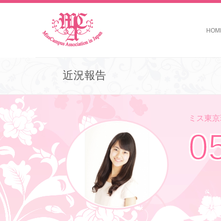
HOM
近況報告
ミス東京理
0