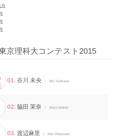
1月
9月
8月
7月
東京理科大コンテスト2015
01
. 谷川 未央
/ Mio Tanikawa
02
. 脇田 茉奈
/ Mana Wakita
03
. 渡辺麻里
/ Mari Watanabe