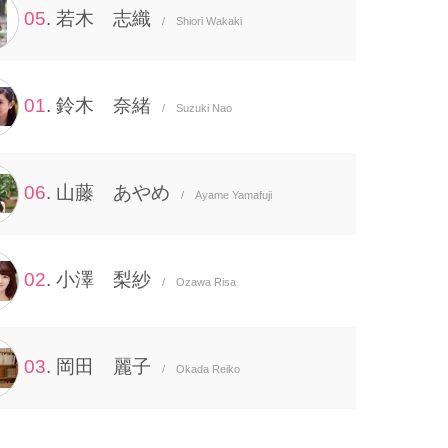
05
. 若木 志織
/ Shiori Wakaki
01
. 鈴木 奈緒
/ Suzuki Nao
06
. 山藤 あやめ
/ Ayame Yamafuji
02
. 小澤 梨紗
/ Ozawa Risa
03
. 岡田 麗子
/ Okada Reiko