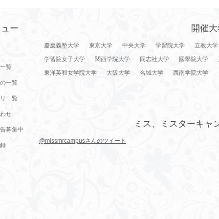
ニュー
開催大
慶應義塾大学
東京大学
中央大学
学習院大学
立教大学
学習院女子大学
関西学院大学
同志社大学
國學院大学
一覧
東洋英和女学院大学
大阪大学
名城大学
西南学院大学
の一覧
リ一覧
わせ
ミス、ミスターキャ
告募集中
@missmrcampusさんのツイート
録