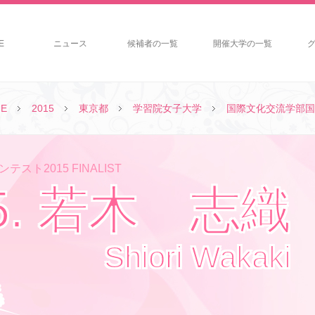
E
ニュース
候補者の一覧
開催大学の一覧
E
2015
東京都
学習院女子大学
国際文化交流学部国
テスト2015 FINALIST
5. 若木 志織
Shiori Wakaki