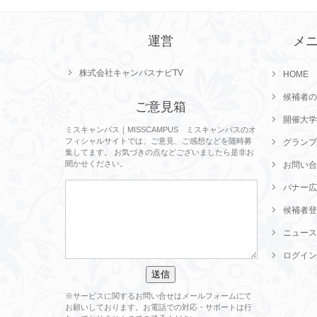
運営
メ
株式会社キャンパスナビTV
HOME
候補者の
ご意見箱
開催大学
ミスキャンパス｜MISSCAMPUS ミスキャンパスのオ
フィシャルサイトでは、ご意見、ご感想などを随時募
グランプ
集してます。 お気づきの点などございましたら是非お
聞かせください。
お問い合
バナー広
候補者登
ニュース
ログイン
※サービスに関するお問い合せはメールフォームにて
お願いしております。お電話での対応・サポートは行